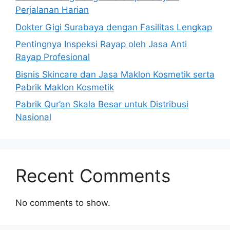
Perjalanan Harian
Dokter Gigi Surabaya dengan Fasilitas Lengkap
Pentingnya Inspeksi Rayap oleh Jasa Anti
Rayap Profesional
Bisnis Skincare dan Jasa Maklon Kosmetik serta
Pabrik Maklon Kosmetik
Pabrik Qur’an Skala Besar untuk Distribusi
Nasional
Recent Comments
No comments to show.