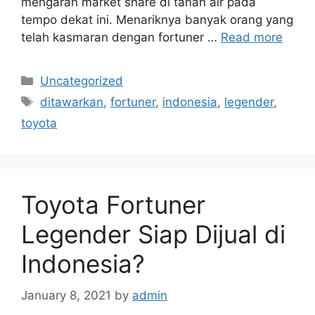
mengarah market share di tanah air pada
tempo dekat ini. Menariknya banyak orang yang
telah kasmaran dengan fortuner …
Read more
Categories
Uncategorized
Tags
ditawarkan
,
fortuner
,
indonesia
,
legender
,
toyota
Toyota Fortuner
Legender Siap Dijual di
Indonesia?
January 8, 2021
by
admin