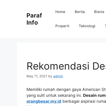
Skip
to
Home
Berita
Bisnis
Paraf
content
Info
Properti
Teknologi
Rekomendasi De
May 11, 2021
by
admin
Memiliki rumah dengan gaya American Sty
yang sulit untuk sekarang ini.
Desain ru
orangbesar.my.id
berbagai aspirasi ruma