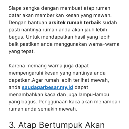
Siapa sangka dengan membuat atap rumah
datar akan memberikan kesan yang mewah.
Dengan bantuan
arsitek rumah terbaik
sudah
pasti nantinya rumah anda akan jauh lebih
bagus. Untuk mendapatkan hasil yang lebih
baik pastikan anda menggunakan warna-warna
yang tepat.
Karena memang warna juga dapat
mempengaruhi kesan yang nantinya anda
dapatkan.Agar rumah lebih terlihat mewah,
anda
saudagarbesar.my.id
dapat
menambahkan kaca dan juga lampu-lampu
yang bagus. Penggunaan kaca akan menambah
rumah anda semakin mewah.
3. Atap Bertumpuk Akan