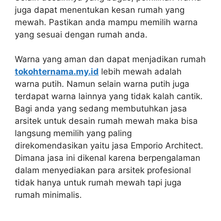
juga dapat menentukan kesan rumah yang
mewah. Pastikan anda mampu memilih warna
yang sesuai dengan rumah anda.
Warna yang aman dan dapat menjadikan rumah
tokohternama.my.id
lebih mewah adalah
warna putih. Namun selain warna putih juga
terdapat warna lainnya yang tidak kalah cantik.
Bagi anda yang sedang membutuhkan jasa
arsitek untuk desain rumah mewah maka bisa
langsung memilih yang paling
direkomendasikan yaitu jasa Emporio Architect.
Dimana jasa ini dikenal karena berpengalaman
dalam menyediakan para arsitek profesional
tidak hanya untuk rumah mewah tapi juga
rumah minimalis.