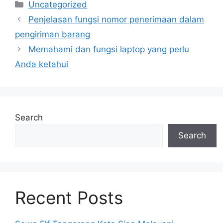
Categories
Uncategorized
Penjelasan fungsi nomor penerimaan dalam
pengiriman barang
Memahami dan fungsi laptop yang perlu
Anda ketahui
Search
Search
Recent Posts